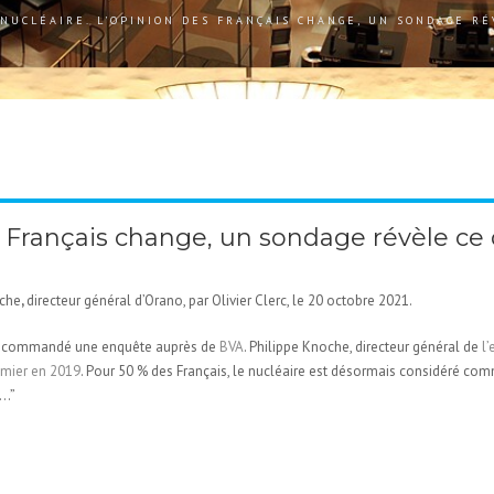
NUCLÉAIRE. L’OPINION DES FRANÇAIS CHANGE, UN SONDAGE RÉ
s Français change, un sondage révèle ce 
oche
,
directeur général d’Orano, par Olivier Clerc, le 20 octobre 2021.
, a commandé une enquête auprès de
BVA
. Philippe Knoche, directeur général de
l
emier en 2019
. Pour 50 % des Français, le nucléaire est désormais considéré co
….”