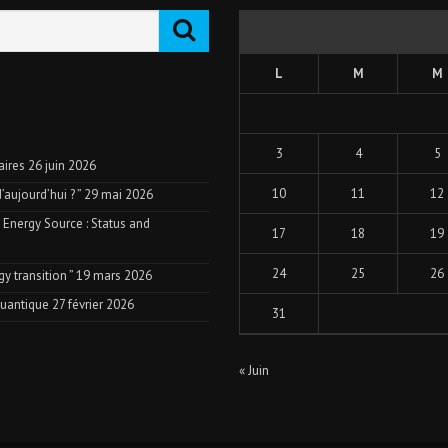
L
M
M
3
4
5
aires
26 juin 2026
10
11
12
aujourd’hui ? ”
29 mai 2026
 Energy Source : Status and
17
18
19
24
25
26
y transition ”
19 mars 2026
quantique
27 février 2026
31
« Juin