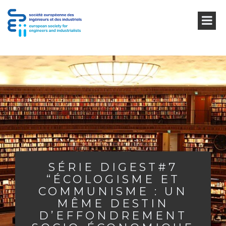
SÉRIE DIGEST#7
“ÉCOLOGISME ET
COMMUNISME : UN
MÊME DESTIN
D’EFFONDREMENT