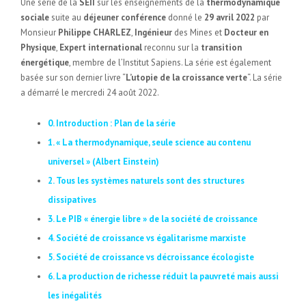
Une série de la
SEII
sur les enseignements de la
thermodynamique
sociale
suite au
déjeuner conférence
donné le
29 avril 2022
par
Monsieur
Philippe CHARLEZ
,
Ingénieur
des Mines et
Docteur en
Physique
,
Expert international
reconnu sur la
transition
énergétique
, membre de l’Institut Sapiens. La série est également
basée sur son dernier livre “
L’utopie de la croissance verte
“. La série
a démarré le mercredi 24 août 2022.
0. Introduction : Plan de la série
1. « La thermodynamique, seule science au contenu
universel » (Albert Einstein)
2. Tous les systèmes naturels sont des structures
dissipatives
3. Le PIB « énergie libre » de la société de croissance
4. Société de croissance vs égalitarisme marxiste
5. Société de croissance vs décroissance écologiste
6. La production de richesse réduit la pauvreté mais aussi
les inégalités