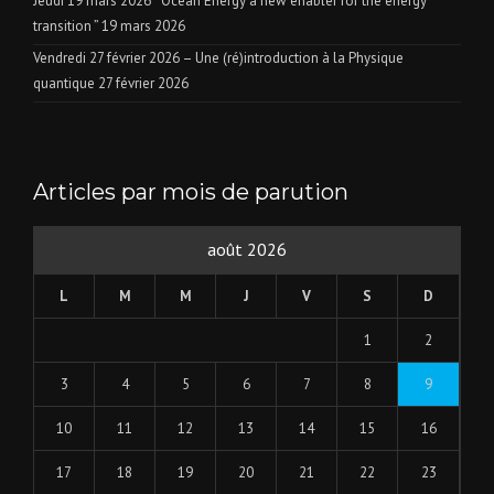
Jeudi 19 mars 2026 “ Ocean Energy a new enabler for the energy
transition ”
19 mars 2026
Vendredi 27 février 2026 – Une (ré)introduction à la Physique
quantique
27 février 2026
Articles par mois de parution
août 2026
L
M
M
J
V
S
D
1
2
3
4
5
6
7
8
9
10
11
12
13
14
15
16
17
18
19
20
21
22
23