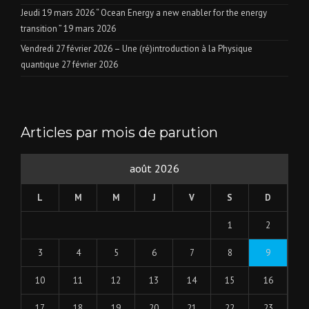
Jeudi 19 mars 2026 “ Ocean Energy a new enabler for the energy
transition ”
19 mars 2026
Vendredi 27 février 2026 – Une (ré)introduction à la Physique
quantique
27 février 2026
Articles par mois de parution
août 2026
L
M
M
J
V
S
D
1
2
3
4
5
6
7
8
9
10
11
12
13
14
15
16
17
18
19
20
21
22
23