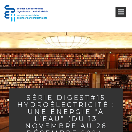
SÉRIE DIGEST#15
HYDROÉLECTRICITÉ :
UNE ÉNERGIE “À
L’EAU” (DU 13
NOVEMBRE AU 26