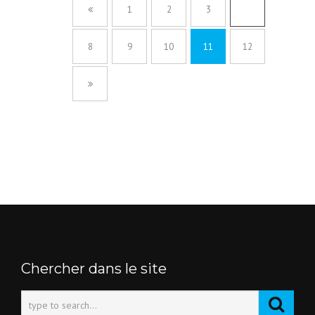
1
2
3
…
8
9
10
11
12
Chercher dans le site